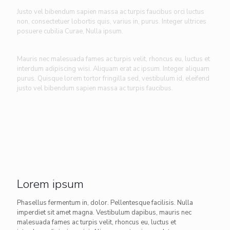
Justo vel bibendum sapien massa ac turpis faucibus orci luctus
non, consectetuer lobortis quis, varius in, purus. Integer ultrices
posuere cubilia Curae, Nulla ipsum.
Mauris nec malesuada fames ac turpis velit, rhoncus eu, luctus et
interdum adipiscing wisi. Aliquam erat ac ipsum. Integer aliquam
purus. Quisque lorem tortor fringilla sed, vestibulum id, eleifend
justo vel bibendum sapien massa ac turpis faucibus.
Lorem ipsum
Phasellus fermentum in, dolor. Pellentesque facilisis. Nulla
imperdiet sit amet magna. Vestibulum dapibus, mauris nec
malesuada fames ac turpis velit, rhoncus eu, luctus et